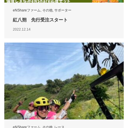
eNShareファーム
,
その他
,
サポーター
紅八朔 先行受注スタート
2022.12.14
eNShareファーム
,
その他
,
レース