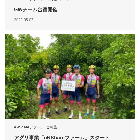
GWチーム合宿開催
2023.05.07
eNShareファーム
,
ご報告
アグリ事業「eNShareファーム」スタート