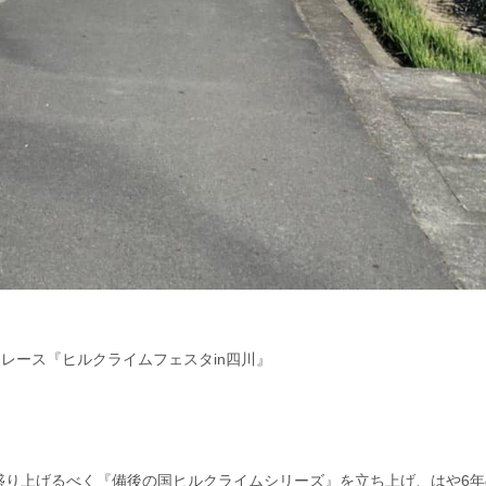
レース『ヒルクライムフェスタin四川』
を盛り上げるべく『備後の国ヒルクライムシリーズ』を立ち上げ、はや6