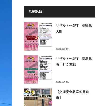
活動記録
リザルト〜JPT＿長野県
大町
2026.07.12
リザルト〜JPT＿福島県
石川町２連戦
2026.06.20
【交通安全教室＠尾道
市】