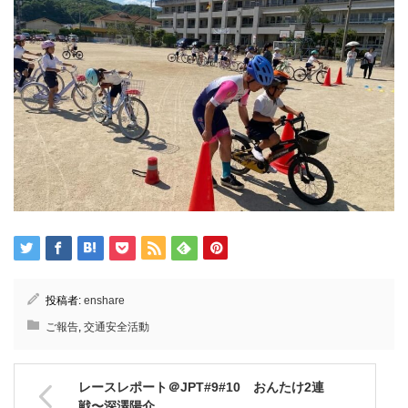
投稿者:
enshare
ご報告
,
交通安全活動
レースレポート＠JPT#9#10 おんたけ2連
戦〜深澤陽介