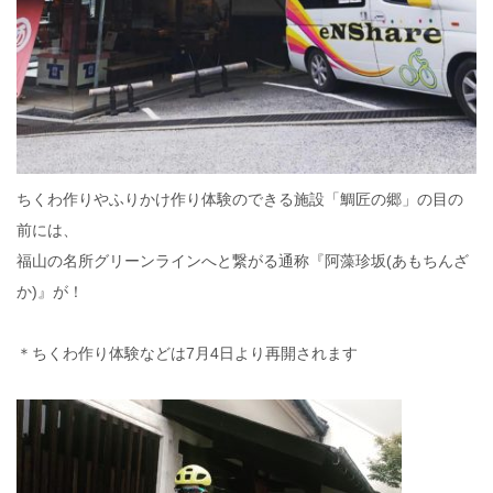
ちくわ作りやふりかけ作り体験のできる施設「鯛匠の郷」の目の
前には、
福山の名所グリーンラインへと繋がる通称『阿藻珍坂(あもちんざ
か)』が️！
＊ちくわ作り体験などは7月4日より再開されます