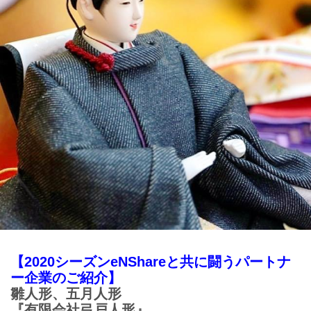
【2020シーズンeNShareと共に闘うパートナ
ー企業のご紹介】
雛人形、五月人形
『有限会社弓戸人形』