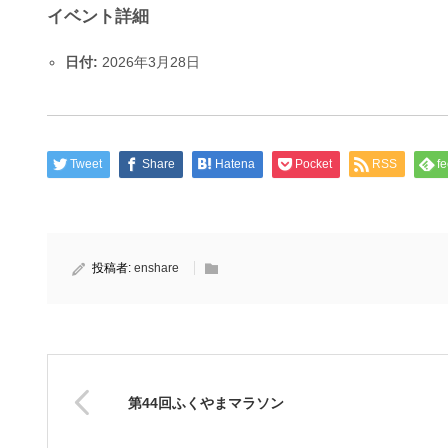
イベント詳細
日付:
2026年3月28日
Tweet
Share
Hatena
Pocket
RSS
fe
投稿者:
enshare
第44回ふくやまマラソン