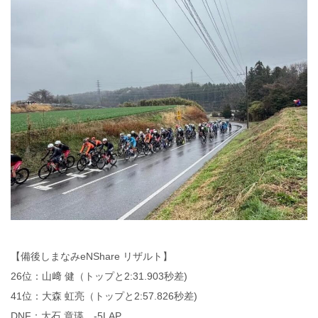
【備後しまなみeNShare リザルト】
26位：山﨑 健（トップと2:31.903秒差)
41位：大森 虹亮（トップと2:57.826秒差)
DNF：大石 章瑛 -5LAP