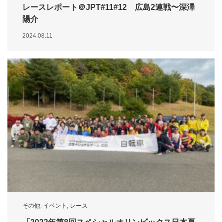
レースレポート＠JPT#11#12 広島2連戦〜深澤
陽介
2024.08.11
その他
,
イベント
,
レース