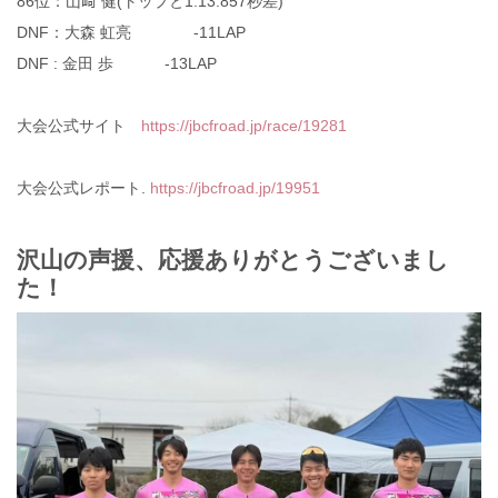
86位：山﨑 健(トップと1:13.857秒差)
DNF：大森 虹亮 -11LAP
DNF : 金田 歩 -13LAP
大会公式サイト
https://jbcfroad.jp/race/19281
大会公式レポート.
https://jbcfroad.jp/19951
沢山の声援、応援ありがとうございまし
た！