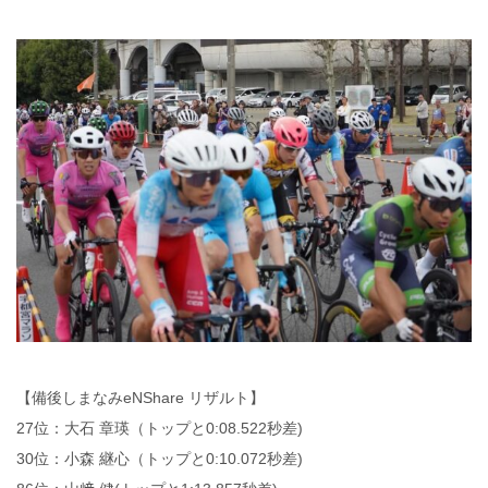
【備後しまなみeNShare リザルト】
27位：大石 章瑛（トップと0:08.522秒差)
30位：小森 継心（トップと0:10.072秒差)