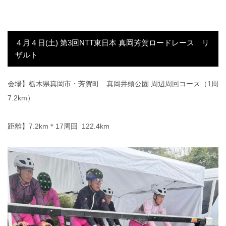
４月４日(土) 第3回NTT東日本 真岡芳賀ロードレース リ
ザルト
会場】栃木県真岡市・芳賀町 真岡井頭公園 周辺周回コース（1周
7.2km）
距離】7.2km＊17周回 122.4km