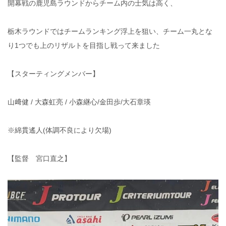
開幕戦の鹿児島ラウンドからチーム内の士気は高く、
栃木ラウンドではチームランキング浮上を狙い、チーム一丸とな
り1つでも上のリザルトを目指し戦って来ました
【スターティングメンバー】
山﨑健 / 大森虹亮 / 小森継心/金田歩/大石章瑛
※綿貫遙人(体調不良により欠場)
【監督 宮口直之】