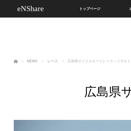
eNShare
トップページ
ホーム
NEWS
レース
広島県サイクルロードレース～リザルト
広島県