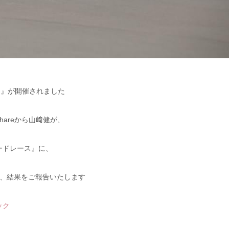
ス』が開催されました
areから山﨑健が、
ードレース』に、
で、結果をご報告いたします
ック