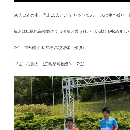
66人出走の中、完走13人というサバイバルレースに生き残り
福永は広島県高校総体では優勝と言う輝かしい成績を収めまし
2位 福永航平(広島県高校総体 優勝)
12位 石原太一(広島県高校総体 7位)