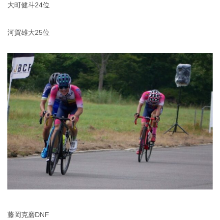
大町健斗24位
河賀雄大25位
藤岡克磨DNF