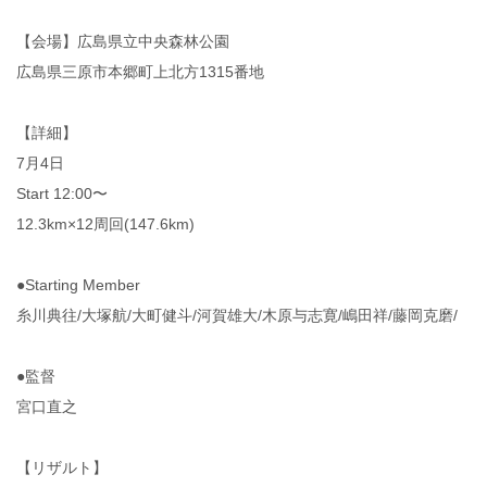
【会場】広島県立中央森林公園
広島県三原市本郷町上北方1315番地
【詳細】
7月4日
Start 12:00〜
12.3km×12周回(147.6km)
●Starting Member
糸川典往/大塚航/大町健斗/河賀雄大/木原与志寛/嶋田祥/藤岡克磨/
●監督
宮口直之
【リザルト】