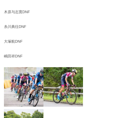
木原与志寛DNF
糸川典往DNF
大塚航DNF
嶋田祥DNF