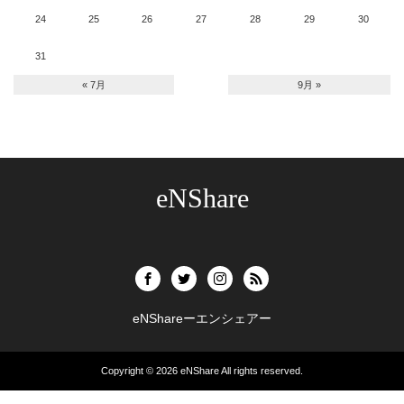
24
25
26
27
28
29
30
31
« 7月
9月 »
eNShare
eNShareーエンシェアー
Copyright © 2026
eNShare
All rights reserved.