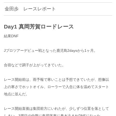
金田歩 レースレポート
Day1 真岡芳賀ロードレース
結果DNF
Jプロツアーデビュー戦となった鹿児島2daysから1ヶ月。
合宿などで調子が上がってきていた。
レース開始前は、雨予報で寒いことは予想できていたが、想像以
上の寒さでホットオイル、ローラーで入念に体を温めてスタート
地点に並んだ。
レース開始直後は集団前方にいれたが、少しずつ位置を落として
しまい、3周目の中盤に集団落車に巻き込まれDNFになった。