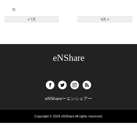
31
« 7月
9月 »
eNShare
eNShareーエンシェアー
Copyright © 2026
eNShare
All rights reserved.