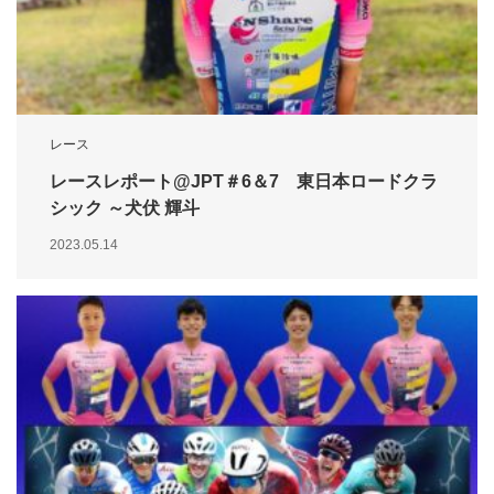
レース
レースレポート@JPT＃6＆7 東日本ロードクラ
シック ～犬伏 輝斗
2023.05.14