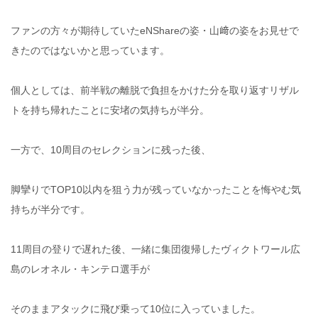
ファンの方々が期待していたeNShareの姿・山﨑の姿をお見せで
きたのではないかと思っています。
個人としては、前半戦の離脱で負担をかけた分を取り返すリザル
トを持ち帰れたことに安堵の気持ちが半分。
一方で、10周目のセレクションに残った後、
脚攣りでTOP10以内を狙う力が残っていなかったことを悔やむ気
持ちが半分です。
11周目の登りで遅れた後、一緒に集団復帰したヴィクトワール広
島のレオネル・キンテロ選手が
そのままアタックに飛び乗って10位に入っていました。